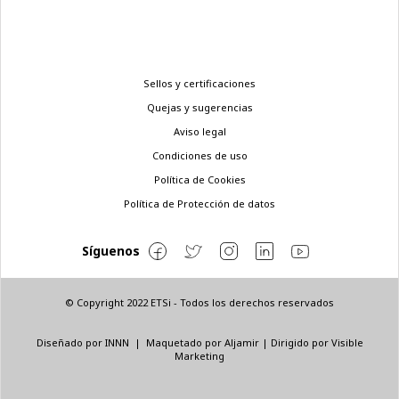
Menú
Sellos y certificaciones
legal
Quejas y sugerencias
Aviso legal
Condiciones de uso
Política de Cookies
Política de Protección de datos
Síguenos
© Copyright 2022 ETSi - Todos los derechos reservados
Diseñado por
INNN
| Maquetado por
Aljamir
| Dirigido por
Visible
Marketing