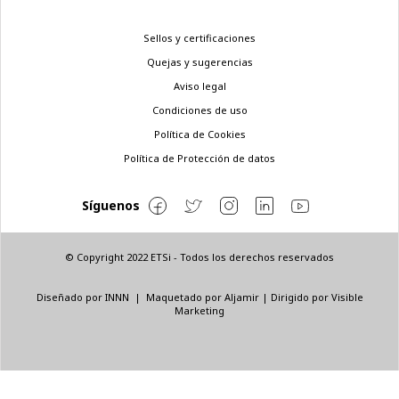
Menú
Sellos y certificaciones
legal
Quejas y sugerencias
Aviso legal
Condiciones de uso
Política de Cookies
Política de Protección de datos
Síguenos
© Copyright 2022 ETSi - Todos los derechos reservados
Diseñado por
INNN
| Maquetado por
Aljamir
| Dirigido por
Visible
Marketing