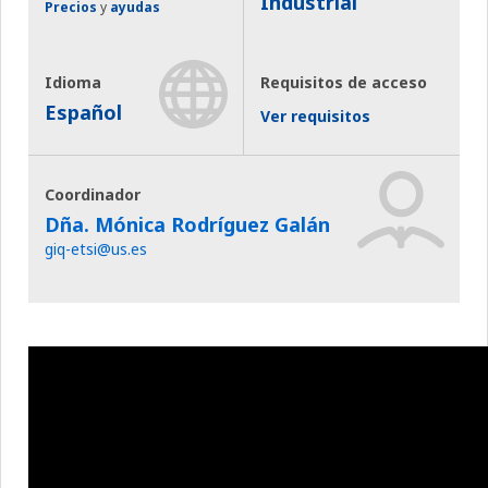
Industrial
Precios
y
ayudas
Idioma
Requisitos de acceso
Español
Ver requisitos
Coordinador
Dña. Mónica Rodríguez Galán
giq-etsi@us.es