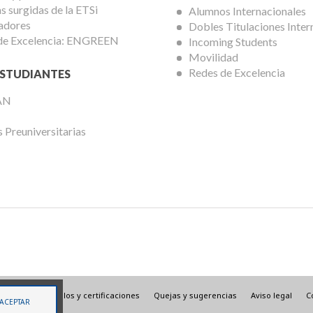
 surgidas de la ETSi
Alumnos Internacionales
adores
Dobles Titulaciones Inter
de Excelencia: ENGREEN
Incoming Students
Movilidad
Redes de Excelencia
STUDIANTES
AN
 Preuniversitarias
Menú
Sellos y certificaciones
Quejas y sugerencias
Aviso legal
C
ACEPTAR
ng