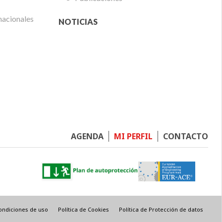
nacionales
NOTICIAS
Footer
AGENDA
MI PERFIL
CONTACTO
menu
ondiciones de uso
Política de Cookies
Política de Protección de datos