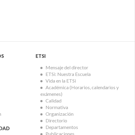
Menú
OS
ETSI
ETSi
Mensaje del director
ETSi: Nuestra Escuela
Vida en la ETSi
Académica (Horarios, calendarios y
exámenes)
Calidad
Normativa
n
Organización
Directorio
Departamentos
IDAD
Publicaciones