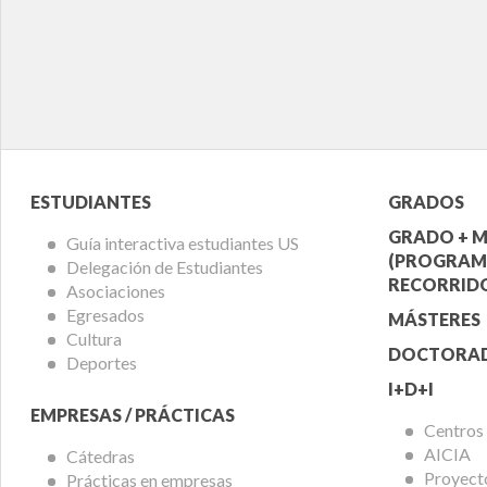
Menú
Menú
ESTUDIANTES
GRADOS
Alumnos
Ofert
GRADO + M
Guía interactiva estudiantes US
(PROGRAM
Delegación de Estudiantes
Acadé
RECORRIDO
Asociaciones
Egresados
MÁSTERES
Cultura
DOCTORA
Deportes
I+D+I
EMPRESAS / PRÁCTICAS
Centros
AICIA
Cátedras
Proyect
Prácticas en empresas