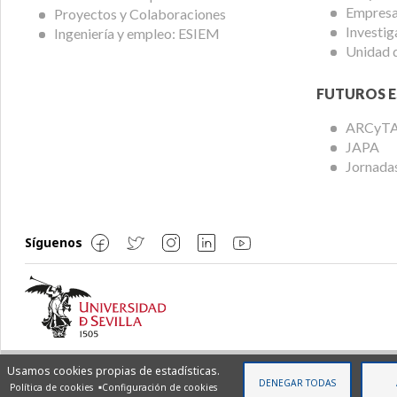
Empresas
Proyectos y Colaboraciones
Investig
Ingeniería y empleo: ESIEM
Unidad 
FUTUROS E
ARCyT
JAPA
Jornadas
Síguenos
Usamos cookies propias de estadísticas.
© Copyright 2022 ETSi - Todos los derechos reservados
DENEGAR TODAS
Política de cookies
Configuración de cookies
Diseñado por
INNN
| Maquetado por
Aljamir
| Dirigido por
Visible Marketi