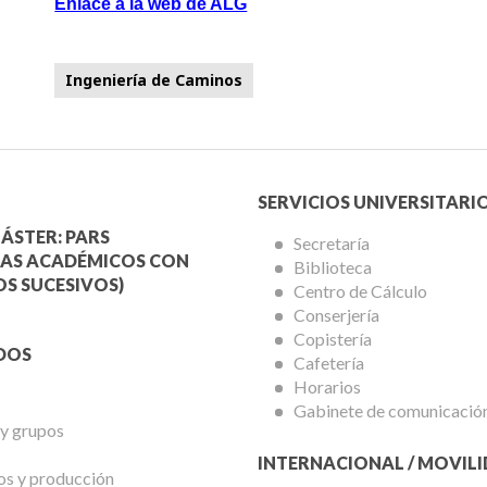
Enlace a la web de ALG
Ingeniería de Caminos
Menú
SERVICIOS UNIVERSITARI
a
Servicios
ÁSTER: PARS
Secretaría
AS ACADÉMICOS CON
Biblioteca
mica
Universitarios
S SUCESIVOS)
Centro de Cálculo
Conserjería
Copistería
DOS
Cafetería
Horarios
Gabinete de comunicació
 y grupos
INTERNACIONAL / MOVIL
os y producción