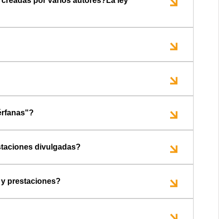
 creadas por varios autores?La ley
érfanas"?
estaciones divulgadas?
 y prestaciones?