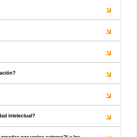
tación?
ad intelectual?