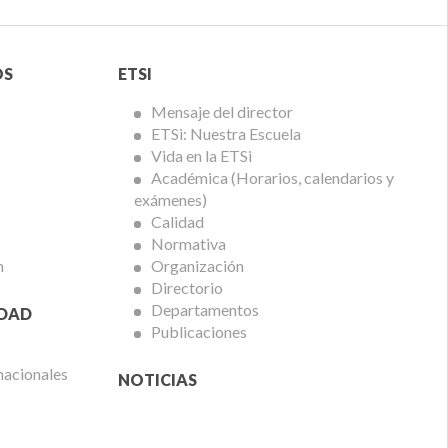
Menú
OS
ETSI
ETSi
Mensaje del director
ETSi: Nuestra Escuela
Vida en la ETSi
Académica (Horarios, calendarios y
exámenes)
Calidad
Normativa
n
Organización
Directorio
Departamentos
IDAD
Publicaciones
nacionales
NOTICIAS