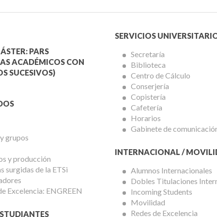
Menú
SERVICIOS UNIVERSITARI
a
Servicios
ÁSTER: PARS
Secretaría
AS ACADÉMICOS CON
Biblioteca
mica
Universitarios
S SUCESIVOS)
Centro de Cálculo
Conserjería
Copistería
DOS
Cafetería
Horarios
Gabinete de comunicació
 y grupos
INTERNACIONAL / MOVIL
os y producción
 surgidas de la ETSi
Alumnos Internacionales
adores
Dobles Titulaciones Inter
de Excelencia: ENGREEN
Incoming Students
Movilidad
Redes de Excelencia
STUDIANTES