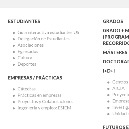
Menú
Menú
ESTUDIANTES
GRADOS
Alumnos
Ofert
GRADO + M
Guía interactiva estudiantes US
(PROGRAM
Delegación de Estudiantes
Acadé
RECORRIDO
Asociaciones
Egresados
MÁSTERES
Cultura
DOCTORA
Deportes
I+D+I
EMPRESAS / PRÁCTICAS
Centros
AICIA
Cátedras
Proyect
Prácticas en empresas
Empresas
Proyectos y Colaboraciones
Investig
Ingeniería y empleo: ESIEM
Unidad 
FUTUROS E