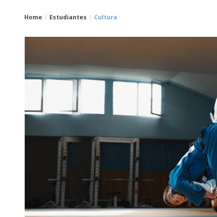
Home
Estudiantes
Cultura
You
Breadcrumbs
are
here: