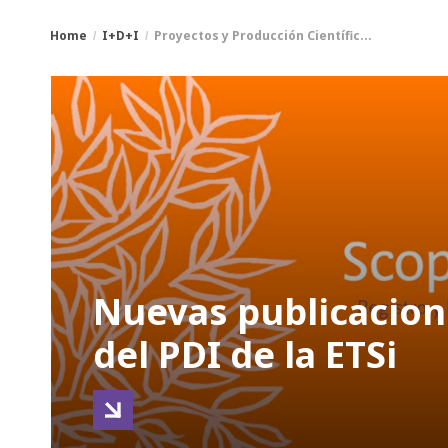
Home
I+D+I
Proyectos y Producción Científic...
You
Breadcrumbs
are
here:
Nuevas publicacion
del PDI de la ETSi