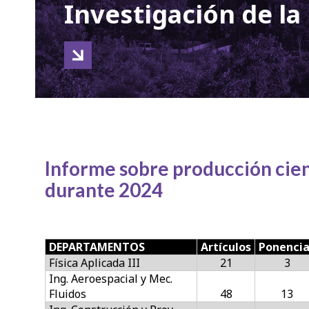
Investigación de la 
Informe sobre producción cient
durante 2024
DEPARTAMENTOS
Artículos
Ponenci
Física Aplicada III
21
3
Ing. Aeroespacial y Mec.
Fluidos
48
13