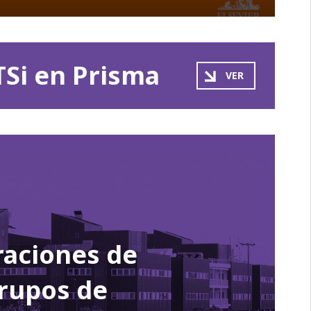
TSi en Prisma
VER
raciones de
rupos de