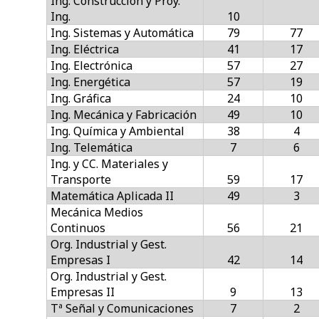
Ing. Construcción y Proy.
Ing.
10
Ing. Sistemas y Automática
79
77
Ing. Eléctrica
41
17
Ing. Electrónica
57
27
Ing. Energética
57
19
Ing. Gráfica
24
10
Ing. Mecánica y Fabricación
49
10
Ing. Química y Ambiental
38
4
Ing. Telemática
7
6
Ing. y CC. Materiales y
Transporte
59
17
Matemática Aplicada II
49
3
Mecánica Medios
Continuos
56
21
Org. Industrial y Gest.
Empresas I
42
14
Org. Industrial y Gest.
Empresas II
9
13
Tª Señal y Comunicaciones
7
2