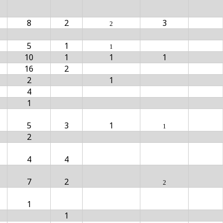
8
2
3
2
5
1
1
10
1
1
1
16
2
2
1
4
1
5
3
1
1
2
4
4
7
2
2
1
1