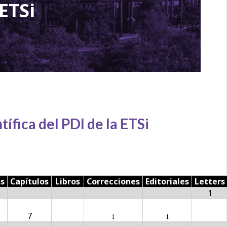
ETSi
ífica del PDI de la ETSi
as
Capítulos
Libros
Correcciones
Editoriales
Letters
1
7
1
1