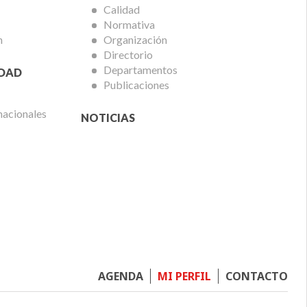
Calidad
Normativa
n
Organización
Directorio
Departamentos
IDAD
Publicaciones
nacionales
NOTICIAS
Footer
AGENDA
MI PERFIL
CONTACTO
menu