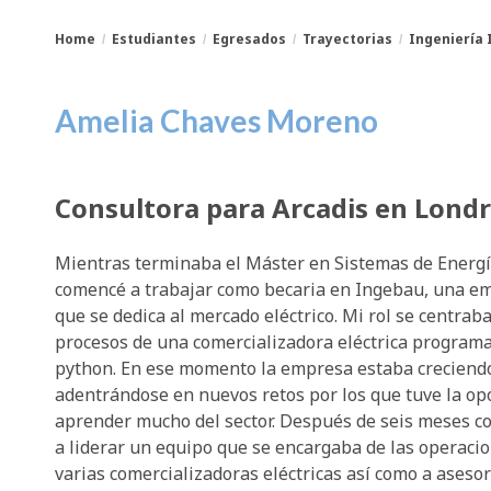
Home
Estudiantes
Egresados
Trayectorias
Ingeniería 
You
Breadcrumbs
Amelia Chaves Moreno
are
here:
Consultora para Arcadis en Lond
Mientras terminaba el Máster en Sistemas de Energía
comencé a trabajar como becaria en Ingebau, una em
que se dedica al mercado eléctrico. Mi rol se centra
procesos de una comercializadora eléctrica program
python. En ese momento la empresa estaba creciend
adentrándose en nuevos retos por los que tuve la op
aprender mucho del sector. Después de seis meses c
a liderar un equipo que se encargaba de las operacio
varias comercializadoras eléctricas así como a asesor