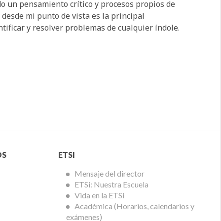
o un pensamiento crítico y procesos propios de
 desde mi punto de vista es la principal
ntificar y resolver problemas de cualquier índole.
Menú
OS
ETSI
ETSi
Mensaje del director
ETSi: Nuestra Escuela
Vida en la ETSi
Académica (Horarios, calendarios y
exámenes)