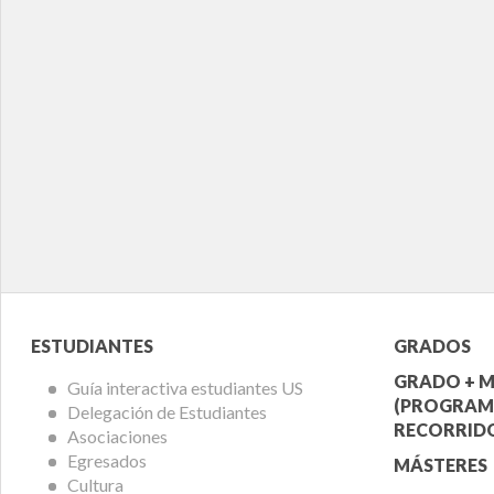
Menú
Menú
ESTUDIANTES
GRADOS
Alumnos
Ofert
GRADO + M
Guía interactiva estudiantes US
(PROGRAM
Delegación de Estudiantes
Acadé
RECORRIDO
Asociaciones
Egresados
MÁSTERES
Cultura