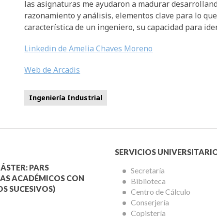
las asignaturas me ayudaron a madurar desarrolland
razonamiento y análisis, elementos clave para lo que
característica de un ingeniero, su capacidad para ide
Linkedin de Amelia Chaves Moreno
Web de Arcadis
Ingeniería Industrial
Menú
SERVICIOS UNIVERSITARI
a
Servicios
ÁSTER: PARS
Secretaría
AS ACADÉMICOS CON
Biblioteca
mica
Universitarios
S SUCESIVOS)
Centro de Cálculo
Conserjería
Copistería