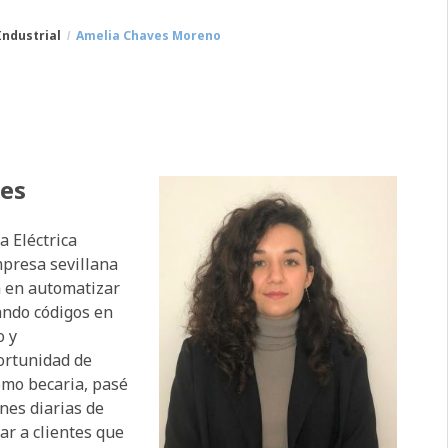
Industrial
Amelia Chaves Moreno
res
 Eléctrica
presa sevillana
ba en automatizar
ando códigos en
o y
ortunidad de
omo becaria, pasé
nes diarias de
ar a clientes que