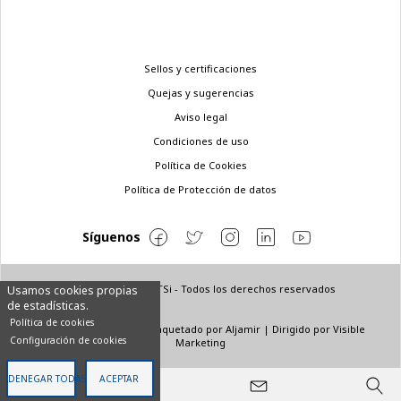
Menú
Sellos y certificaciones
legal
Quejas y sugerencias
Aviso legal
Condiciones de uso
Política de Cookies
Política de Protección de datos
Síguenos
© Copyright 2022 ETSi - Todos los derechos reservados
Usamos cookies propias
de estadísticas.
Política de cookies
Diseñado por
INNN
| Maquetado por
Aljamir
| Dirigido por
Visible
Configuración de cookies
Marketing
DENEGAR TODAS
ACEPTAR