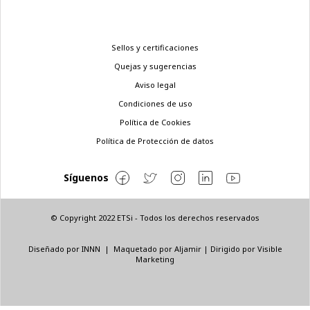
Menú
Sellos y certificaciones
legal
Quejas y sugerencias
Aviso legal
Condiciones de uso
Política de Cookies
Política de Protección de datos
Síguenos
© Copyright 2022 ETSi - Todos los derechos reservados
Diseñado por
INNN
| Maquetado por
Aljamir
| Dirigido por
Visible
Marketing