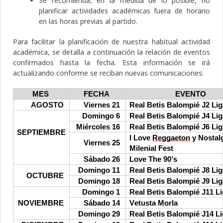
Se recomienda, en la medida de lo posible, no
planificar actividades académicas fuera de horario
en las horas previas al partido.
Para facilitar la planificación de nuestra habitual actividad
académica, se detalla a continuación la relación de eventos
confirmados hasta la fecha. Esta información se irá
actualizando conforme se reciban nuevas comunicaciones:
MES
FECHA
EVENTO
AGOSTO
Viernes 21
Real Betis Balompié J2 Lig
Domingo 6
Real Betis Balompié J4 Lig
Miércoles 16
Real Betis Balompié J6 Lig
SEPTIEMBRE
I Love
Reggaeton
y Nostal
Viernes 25
Milenial Fest
Sábado 26
Love The 90’s
Domingo 11
Real Betis Balompié J8 Lig
OCTUBRE
Domingo 18
Real Betis Balompié J9 Lig
Domingo 1
Real Betis Balompié J11 L
NOVIEMBRE
Sábado 14
Vetusta Morla
Domingo 29
Real Betis Balompié J14 L