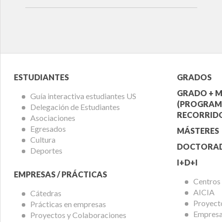
Menú
Menú
ESTUDIANTES
GRADOS
Alumnos
Ofert
GRADO + M
Guía interactiva estudiantes US
(PROGRAM
Delegación de Estudiantes
Acadé
RECORRIDO
Asociaciones
Egresados
MÁSTERES
Cultura
DOCTORA
Deportes
I+D+I
EMPRESAS / PRÁCTICAS
Centros
AICIA
Cátedras
Proyect
Prácticas en empresas
Empresas
Proyectos y Colaboraciones