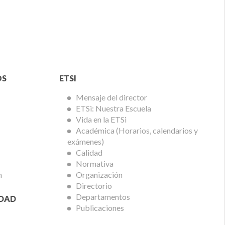
Menú
OS
ETSI
ETSi
Mensaje del director
ETSi: Nuestra Escuela
Vida en la ETSi
Académica (Horarios, calendarios y
exámenes)
Calidad
Normativa
n
Organización
Directorio
Departamentos
IDAD
Publicaciones