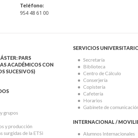
Teléfono:
954 48 61 00
Menú
SERVICIOS UNIVERSITARI
a
Servicios
ÁSTER: PARS
Secretaría
AS ACADÉMICOS CON
Biblioteca
mica
Universitarios
S SUCESIVOS)
Centro de Cálculo
Conserjería
Copistería
DOS
Cafetería
Horarios
Gabinete de comunicació
 y grupos
INTERNACIONAL / MOVIL
os y producción
 surgidas de la ETSi
Alumnos Internacionales