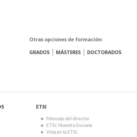
Otras opciones de formación:
GRADOS
MÁSTERES
DOCTORADOS
Menú
OS
ETSI
ETSi
Mensaje del director
ETSi: Nuestra Escuela
Vida en la ETSi