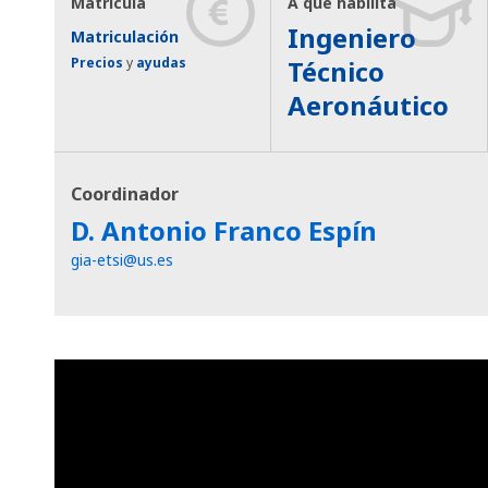
Matrícula
A qué habilita
Ingeniero
Matriculación
Precios
y
ayudas
Técnico
Aeronáutico
Coordinador
D. Antonio Franco Espín
gia-etsi@us.es