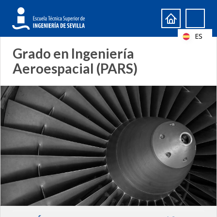
Formulario
Search
de
ES
búsqueda
Grado en Ingeniería
Aeroespacial (PARS)