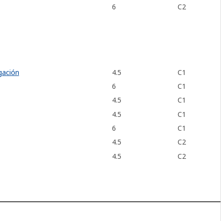
6
C2
gación
4.5
C1
6
C1
4.5
C1
4.5
C1
6
C1
4.5
C2
4.5
C2