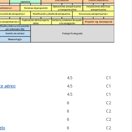
4.5
C1
te aéreo
4.5
C1
4.5
C1
6
C2
6
C2
6
C2
elo
6
C2