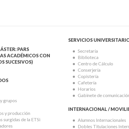
Menú
SERVICIOS UNIVERSITARI
a
Servicios
ÁSTER: PARS
Secretaría
AS ACADÉMICOS CON
Biblioteca
mica
Universitarios
S SUCESIVOS)
Centro de Cálculo
Conserjería
Copistería
DOS
Cafetería
Horarios
Gabinete de comunicació
 y grupos
INTERNACIONAL / MOVIL
os y producción
 surgidas de la ETSi
Alumnos Internacionales
adores
Dobles Titulaciones Inter