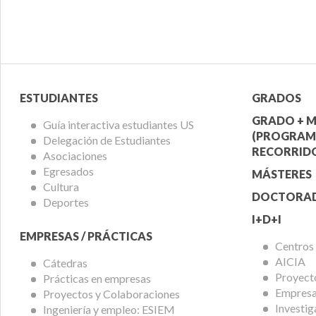
Menú
Menú
ESTUDIANTES
GRADOS
Alumnos
Ofert
GRADO + M
Guía interactiva estudiantes US
(PROGRAM
Delegación de Estudiantes
Acadé
RECORRIDO
Asociaciones
Egresados
MÁSTERES
Cultura
DOCTORA
Deportes
I+D+I
EMPRESAS / PRÁCTICAS
Centros
AICIA
Cátedras
Proyect
Prácticas en empresas
Empresas
Proyectos y Colaboraciones
Investig
Ingeniería y empleo: ESIEM