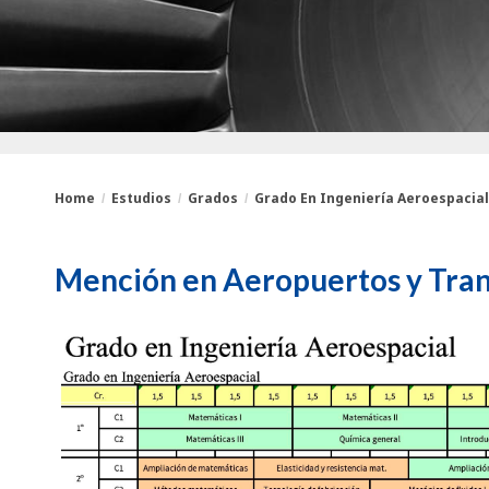
Home
Estudios
Grados
Grado En Ingeniería Aeroespacial.
You
Breadcrumbs
Mención en Aeropuertos y Tra
are
here: