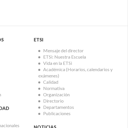
Menú
OS
ETSI
ETSi
Mensaje del director
ETSi: Nuestra Escuela
Vida en la ETSi
Académica (Horarios, calendarios y
exámenes)
Calidad
Normativa
n
Organización
Directorio
Departamentos
IDAD
Publicaciones
nacionales
NOTICIAS