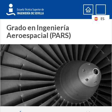
Formulario
Search
de
ES
búsqueda
Grado en Ingeniería
Aeroespacial (PARS)