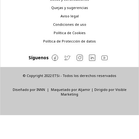
Menú
legal
Quejas y sugerencias
Aviso legal
Condiciones de uso
Política de Cookies
Política de Protección de datos
Síguenos
© Copyright 2022 ETSi - Todos los derechos reservados
Diseñado por
INNN
| Maquetado por
Aljamir
| Dirigido por
Visible
Marketing