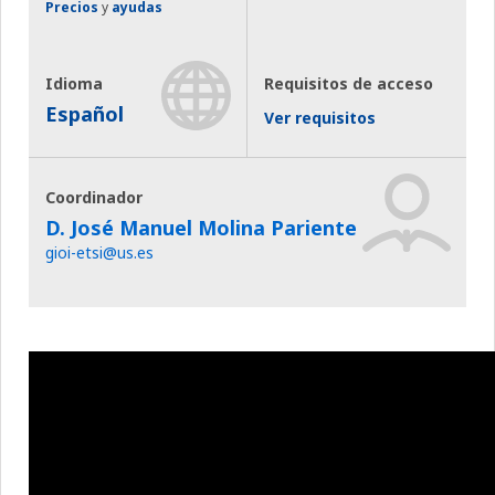
Precios
y
ayudas
Idioma
Requisitos de acceso
Español
Ver requisitos
Coordinador
D. José Manuel Molina Pariente
gioi-etsi@us.es