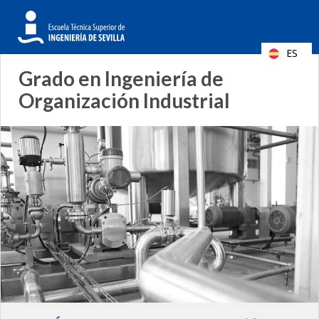
Formulario
Search
de
ES
búsqueda
Grado en Ingeniería de
Organización Industrial