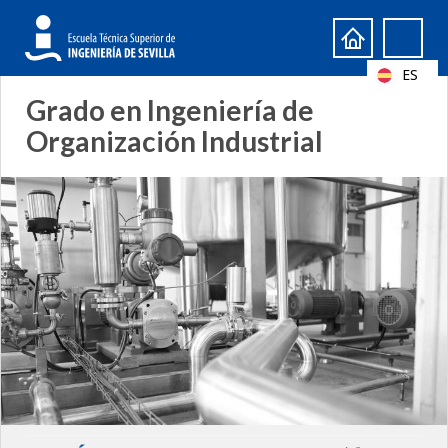
Formulario
Search
de
ES
búsqueda
Grado en Ingeniería de
Organización Industrial