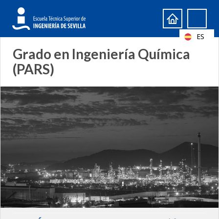
Formulario
Search
de
ES
búsqueda
Grado en Ingeniería Química
(PARS)