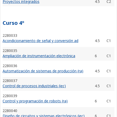
Proyectos integrados
4.5
C2
Curso 4º
2280033
Acondicionamiento de señal y conversión ad
4.5
C1
2280035
Ampliación de instrumentación electrónica
6
C1
2280036
Automatización de sistemas de producción (ra)
4.5
C1
2280037
Control de procesos industriales (iec)
4.5
C1
2280039
Control y programación de robots (ra)
6
C1
2280040
Diseño de circuitos y sistemas electrónicos (iec)
6
C1