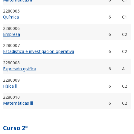
2280005
Química
6
C1
2280006
Empresa
6
C2
2280007
Estadística e investigación operativa
6
C2
2280008
Expresión gráfica
6
A
2280009
Física ii
6
C2
2280010
Matemáticas iii
6
C2
Curso 2º