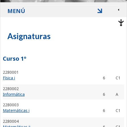
MENÚ
Asignaturas
Curso 1º
2280001
Física i
6
C1
2280002
Informática
6
A
2280003
Matemáticas i
6
C1
2280004
Matemáticas ii
6
C1