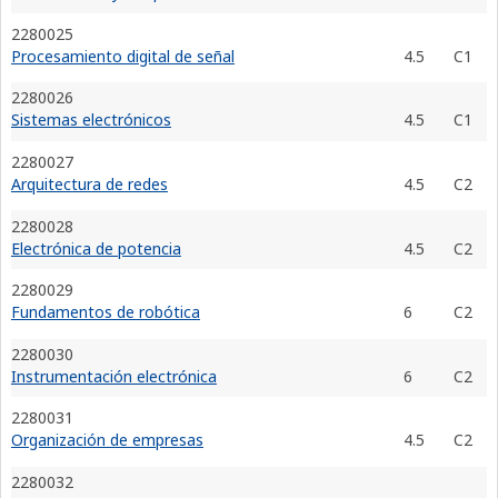
2280025
Procesamiento digital de señal
4.5
C1
2280026
Sistemas electrónicos
4.5
C1
2280027
Arquitectura de redes
4.5
C2
2280028
Electrónica de potencia
4.5
C2
2280029
Fundamentos de robótica
6
C2
2280030
Instrumentación electrónica
6
C2
2280031
Organización de empresas
4.5
C2
2280032