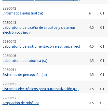
2280042
Informática industrial (ra)
6
C1
2280043
Laboratorio de diseño de circuitos y sistemas
4.5
C1
electrónicos (iec)
2280045
Laboratorio de instrumentación electrónica (iec)
4.5
C1
2280046
Laboratorio de robótica (ra)
4.5
C1
2280051
Sistemas de percepción (ra)
4.5
C1
2280052
Sistemas electrónicos para automatización (ra)
4.5
C1
2280057
Ampliación de robótica
4.5
C2