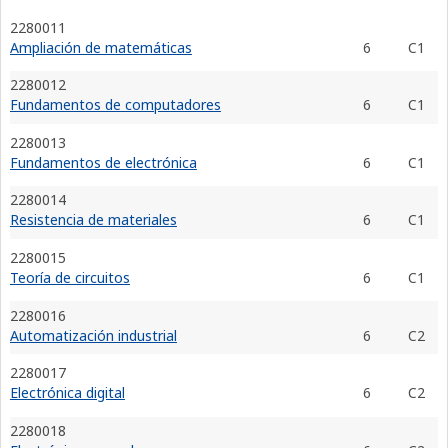
2280011
Ampliación de matemáticas
6
C1
2280012
Fundamentos de computadores
6
C1
2280013
Fundamentos de electrónica
6
C1
2280014
Resistencia de materiales
6
C1
2280015
Teoría de circuitos
6
C1
2280016
Automatización industrial
6
C2
2280017
Electrónica digital
6
C2
2280018