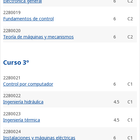
Electrónica general
6
C2
2280019
Fundamentos de control
6
C2
2280020
Teoría de máquinas y mecanismos
6
C2
Curso 3º
2280021
Control por computador
6
C1
2280022
Ingeniería hidráulica
4.5
C1
2280023
Ingeniería térmica
4.5
C1
2280024
Instalaciones y máquinas eléctricas
6
C1