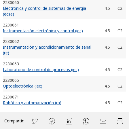
2280060
Electrónica y control de sistemas de energía
4.5
C2
(ecse)
2280061
Instrumentación electrónica y control (iec)
4.5
C2
2280062
Instrumentación y acondicionamiento de señal
4.5
C2
(re)
2280063
Laboratorio de control de procesos (iec)
4.5
C2
2280065
Optoelectrónica (iec)
4.5
C2
2280071
Robótica y automatización (ra)
4.5
C2
Compartir: