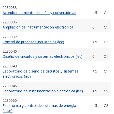
2280033
Acondicionamiento de señal y conversión ad
4.5
C1
2280035
Ampliación de instrumentación electrónica
6
C1
2280037
Control de procesos industriales (iec)
4.5
C1
2280040
Diseño de circuitos y sistemas electrónicos (iec)
6
C1
2280043
Laboratorio de diseño de circuitos y sistemas
4.5
C1
electrónicos (iec)
2280045
Laboratorio de instrumentación electrónica (iec)
4.5
C1
2280060
Electrónica y control de sistemas de energía
4.5
C2
(ecse)