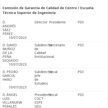
Comisión de Garantía de Calidad de Centro / Escuela
Técnica Superior de Ingeniería
D.
Director
Presidente
PDI
ANDRÉS
SÁEZ
PÉREZ
10/07/2023
D. DAVID
Subdirector
Secretario
PDI
MUÑOZ
de
DE LA
Calidad
PEÑA
Institucional
SEQUEDO
10/07/2023
D. PEDRO
Subdirector
Vocal
PDI
GARCIA
Jefe
HARO
de
Estudios
10/07/2023
D. ÁNGEL
Presidente
Vocal
PDI
LUIS
CGCT-
VILLANUEVA
SSPE
PERALES
GIQ-