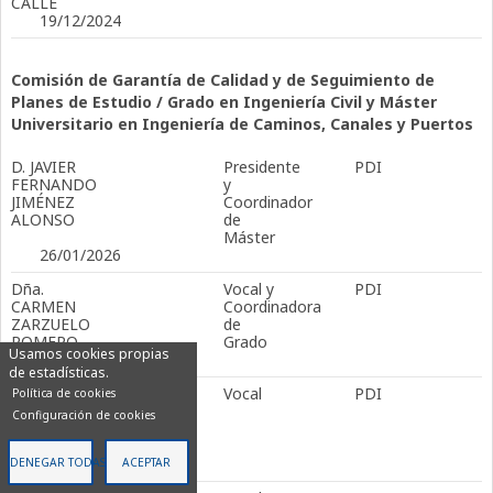
CALLE
19/12/2024
Comisión de Garantía de Calidad y de Seguimiento de
Planes de Estudio / Grado en Ingeniería Civil y Máster
Universitario en Ingeniería de Caminos, Canales y Puertos
D. JAVIER
Presidente
PDI
FERNANDO
y
JIMÉNEZ
Coordinador
ALONSO
de
Máster
26/01/2026
Dña.
Vocal y
PDI
CARMEN
Coordinadora
ZARZUELO
de
ROMERO
Grado
Usamos cookies propias
19/12/2024
de estadísticas.
D. JOSÉ
Vocal
PDI
Política de cookies
ÁNGEL
Configuración de cookies
GONZÁLEZ
PÉREZ
15/07/2016
DENEGAR TODAS
ACEPTAR