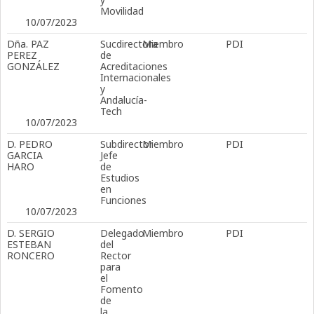
Movilidad
10/07/2023
Dña. PAZ
Sucdirectora
Miembro
PDI
PEREZ
de
GONZÁLEZ
Acreditaciones
Internacionales
y
Andalucía-
Tech
10/07/2023
D. PEDRO
Subdirector
Miembro
PDI
GARCIA
Jefe
HARO
de
Estudios
en
Funciones
10/07/2023
D. SERGIO
Delegado
Miembro
PDI
ESTEBAN
del
RONCERO
Rector
para
el
Fomento
de
la