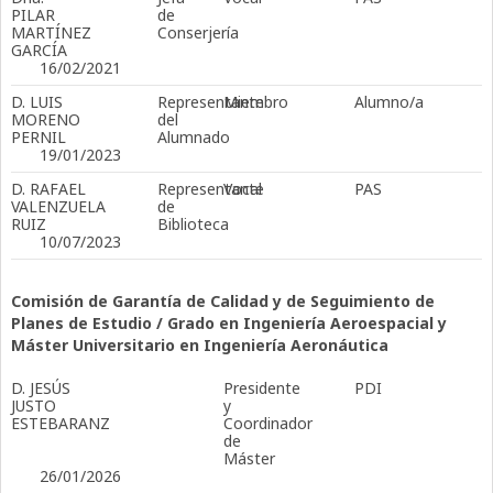
PILAR
de
MARTÍNEZ
Conserjería
GARCÍA
16/02/2021
D. LUIS
Representante
Miembro
Alumno/a
MORENO
del
PERNIL
Alumnado
19/01/2023
D. RAFAEL
Representante
Vocal
PAS
VALENZUELA
de
RUIZ
Biblioteca
10/07/2023
Comisión de Garantía de Calidad y de Seguimiento de
Planes de Estudio / Grado en Ingeniería Aeroespacial y
Máster Universitario en Ingeniería Aeronáutica
D. JESÚS
Presidente
PDI
JUSTO
y
ESTEBARANZ
Coordinador
de
Máster
26/01/2026