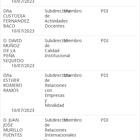
10/07/2023
Dña.
Subdirectora
Miembro
PDI
CUSTODIA
de
FERNANDEZ
Actividades
BACO
Docentes
10/07/2023
D. DAVID
Subdirector
Miembro
PDI
MUÑOZ
de
DE LA
Calidad
PEÑA
Institucional
SEQUEDO
10/07/2023
Dña.
Subdirectora
Miembro
PDI
ESTHER
de
ROMERO
Relaciones
RAMOS
con
Empresas
y
Movilidad
10/07/2023
D. JUAN
Subdirector
Miembro
PDI
JOSE
de
MURILLO
Relaciones
FUENTES
Internacionales
y