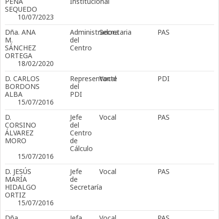
PEÑA
Institucional
SEQUEDO
10/07/2023
Dña. ANA
Administradora
Secretaria
PAS
M.
del
SÁNCHEZ
Centro
ORTEGA
18/02/2020
D. CARLOS
Representante
Vocal
PDI
BORDONS
del
ALBA
PDI
15/07/2016
D.
Jefe
Vocal
PAS
CORSINO
del
ÁLVAREZ
Centro
MORO
de
Cálculo
15/07/2016
D. JESÚS
Jefe
Vocal
PAS
MARÍA
de
HIDALGO
Secretaría
ORTIZ
15/07/2016
Dña.
Jefa
Vocal
PAS