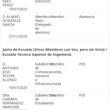
SÁEZ
(Director)
PÉREZ
10/07/2023
D. ÁLVARO
Miembro
Miembro
Alumno/a
GONZÁLEZ
Nato
GARCíA
(Delegado
de
alumnos)
27/11/2024
Junta de Escuela (Otros Miembros con Voz, pero sin Voto) /
Escuela Técnica Superior de Ingeniería
D.
Subdirector
Miembro
PDI
ANTONIO
de
JOSE
Comunicaciones,
ESTEPA
Servicios
ALONSO
e
Infraestructuras
10/07/2023
Dña.
Subdirectora
Miembro
PDI
CARMEN
de
HERNANDEZ
Estudiantes
MANCERA