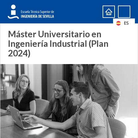
Formulario
Search
de
ES
búsqueda
Máster Universitario en
Ingeniería Industrial (Plan
2024)