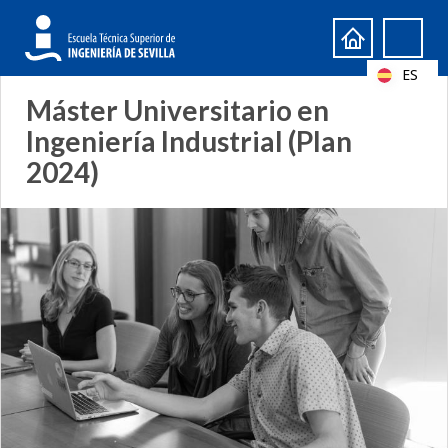
Formulario
Search
de
ES
búsqueda
Máster Universitario en
Ingeniería Industrial (Plan
2024)