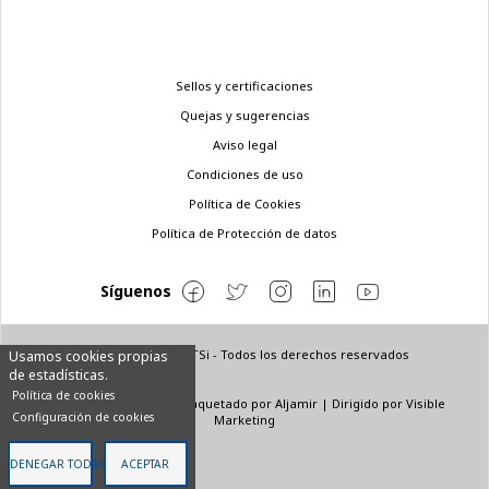
Menú
Sellos y certificaciones
legal
Quejas y sugerencias
Aviso legal
Condiciones de uso
Política de Cookies
Política de Protección de datos
Síguenos
© Copyright 2022 ETSi - Todos los derechos reservados
Usamos cookies propias
de estadísticas.
Política de cookies
Diseñado por
INNN
| Maquetado por
Aljamir
| Dirigido por
Visible
Configuración de cookies
Marketing
DENEGAR TODAS
ACEPTAR