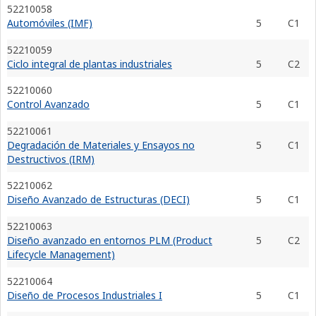
52210058
Automóviles (IMF)
5
C1
52210059
Ciclo integral de plantas industriales
5
C2
52210060
Control Avanzado
5
C1
52210061
Degradación de Materiales y Ensayos no
5
C1
Destructivos (IRM)
52210062
Diseño Avanzado de Estructuras (DECI)
5
C1
52210063
Diseño avanzado en entornos PLM (Product
5
C2
Lifecycle Management)
52210064
Diseño de Procesos Industriales I
5
C1