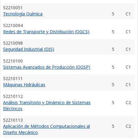
52210051
Tecnología Química
5
C1
52210094
Redes de Transporte y Distribución (OGCS)
5
C1
52210098
Seguridad Industrial (DIS)
5
C1
52210100
Sistemas Avanzados de Producción (OGSP)
5
C1
52210111
Máquinas Hidráulicas
5
C1
52210112
Análisis Transitorio y Dinámico de Sistemas
5
C2
Eléctricos
52210113
Aplicación de Métodos Computacionales al
5
C2
Diseño Mecánico