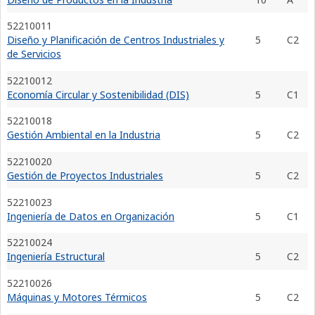
52210011
Diseño y Planificación de Centros Industriales y
5
C2
de Servicios
52210012
Economía Circular y Sostenibilidad (DIS)
5
C1
52210018
Gestión Ambiental en la Industria
5
C2
52210020
Gestión de Proyectos Industriales
5
C2
52210023
Ingeniería de Datos en Organización
5
C1
52210024
Ingeniería Estructural
5
C2
52210026
Máquinas y Motores Térmicos
5
C2