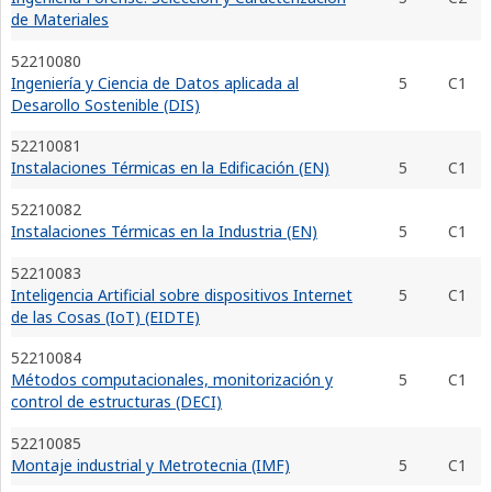
de Materiales
52210080
Ingeniería y Ciencia de Datos aplicada al
5
C1
Desarollo Sostenible (DIS)
52210081
Instalaciones Térmicas en la Edificación (EN)
5
C1
52210082
Instalaciones Térmicas en la Industria (EN)
5
C1
52210083
Inteligencia Artificial sobre dispositivos Internet
5
C1
de las Cosas (IoT) (EIDTE)
52210084
Métodos computacionales, monitorización y
5
C1
control de estructuras (DECI)
52210085
Montaje industrial y Metrotecnia (IMF)
5
C1