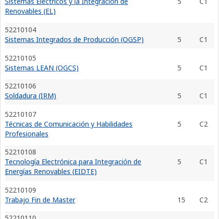
Sistemas Eléctricos y la Integración de
5
C1
Renovables (EL)
52210104
Sistemas Integrados de Producción (OGSP)
5
C1
52210105
Sistemas LEAN (OGCS)
5
C1
52210106
Soldadura (IRM)
5
C1
52210107
Técnicas de Comunicación y Habilidades
5
C2
Profesionales
52210108
Tecnología Electrónica para Integración de
5
C1
Energías Renovables (EIDTE)
52210109
Trabajo Fin de Master
15
C2
52210110