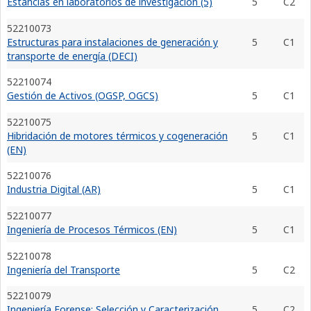
Estancias en laboratorios de investigación (5)
5
C2
52210073
Estructuras para instalaciones de generación y
5
C1
transporte de energía (DECI)
52210074
Gestión de Activos (OGSP, OGCS)
5
C1
52210075
Hibridación de motores térmicos y cogeneración
5
C1
(EN)
52210076
Industria Digital (AR)
5
C1
52210077
Ingeniería de Procesos Térmicos (EN)
5
C1
52210078
Ingeniería del Transporte
5
C2
52210079
Ingeniería Forense: Selección y Caracterización
5
C2