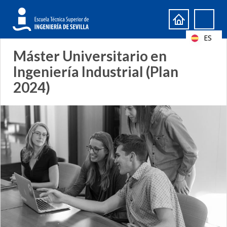
Formulario
Search
de
ES
búsqueda
Máster Universitario en
Ingeniería Industrial (Plan
2024)