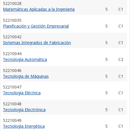
52210028
Matemáticas Aplicadas a la Ingeniería
5
C1
52210035
Planificación y Gestión Empresarial
5
C1
52210042
Sistemas Integrados de Fabricación
5
C1
52210044
Tecnología Automática
5
C2
52210046
Tecnología de Máquinas
5
C1
52210047
Tecnología Eléctrica
5
C1
52210048
Tecnología Electrónica
5
C1
52210049
Tecnología Energética
5
C1