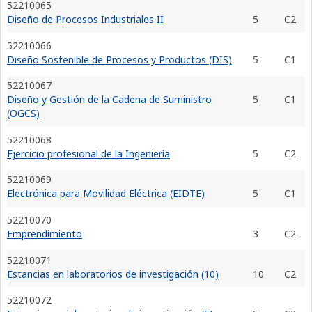
52210065
Diseño de Procesos Industriales II
5
C2
52210066
Diseño Sostenible de Procesos y Productos (DIS)
5
C1
52210067
Diseño y Gestión de la Cadena de Suministro
5
C1
(OGCS)
52210068
Ejercicio profesional de la Ingeniería
5
C2
52210069
Electrónica para Movilidad Eléctrica (EIDTE)
5
C1
52210070
Emprendimiento
3
C2
52210071
Estancias en laboratorios de investigación (10)
10
C2
52210072