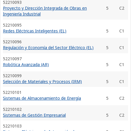
52210093
Proyecto y Dirección Integrada de Obras en
5
C2
Ingeniería Industrial
52210095
Redes Eléctricas Inteligentes (EL)
5
C1
52210096
Regulación y Economía del Sector Eléctrico (EL)
5
C1
52210097
Robótica Avanzada (AR)
5
C1
52210099
Selección de Materiales y Procesos (IRM)
5
C1
52210101
Sistemas de Almacenamiento de Energía
5
C2
52210102
Sistemas de Gestión Empresarial
5
C2
52210103