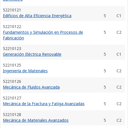
52210121
Edificios de Alta Eficiencia Energética
5
C1
52210122
Fundamentos y Simulación en Procesos de
5
C2
Fabricación
52210123
Generación Eléctrica Renovable
5
C1
52210125
Ingeniería de Materiales
5
C2
52210126
Mecánica de Fluidos Avanzada
5
C2
52210127
Mecánica de la Fractura y Fatiga Avanzadas
5
C2
52210128
Mecánica de Materiales Avanzados
5
C2