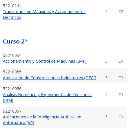
52210144
Transitorios en Máquinas y Accionamientos
5
C2
Eléctricos
Curso 2º
52210054
Accionamiento y Control de Máquinas (IMF)
5
C1
52210055
Ampliación de Construcciones Industriales (DECI)
5
C1
52210056
Análisis Numérico y Experimental de Tensiones
5
C1
(IRM)
52210057
Aplicaciones de la Inteligencia Artificial en
5
C1
Automática (AR)