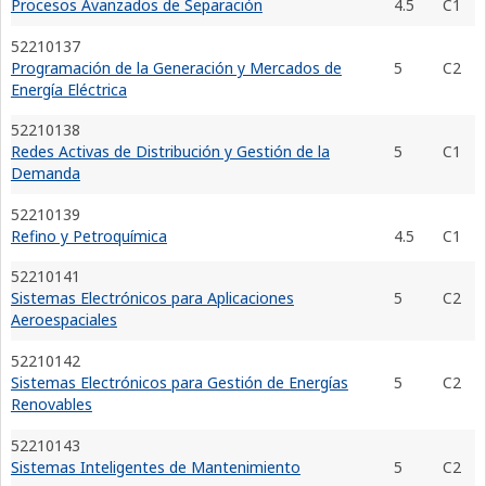
Procesos Avanzados de Separación
4.5
C1
52210137
Programación de la Generación y Mercados de
5
C2
Energía Eléctrica
52210138
Redes Activas de Distribución y Gestión de la
5
C1
Demanda
52210139
Refino y Petroquímica
4.5
C1
52210141
Sistemas Electrónicos para Aplicaciones
5
C2
Aeroespaciales
52210142
Sistemas Electrónicos para Gestión de Energías
5
C2
Renovables
52210143
Sistemas Inteligentes de Mantenimiento
5
C2