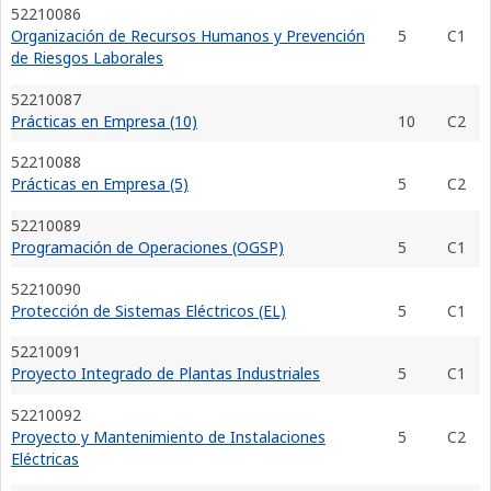
52210086
Organización de Recursos Humanos y Prevención
5
C1
de Riesgos Laborales
52210087
Prácticas en Empresa (10)
10
C2
52210088
Prácticas en Empresa (5)
5
C2
52210089
Programación de Operaciones (OGSP)
5
C1
52210090
Protección de Sistemas Eléctricos (EL)
5
C1
52210091
Proyecto Integrado de Plantas Industriales
5
C1
52210092
Proyecto y Mantenimiento de Instalaciones
5
C2
Eléctricas