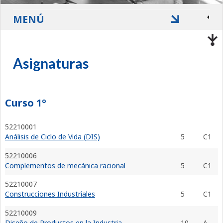
MENÚ
Asignaturas
Curso 1º
52210001
Análisis de Ciclo de Vida (DIS)
5
C1
52210006
Complementos de mecánica racional
5
C1
52210007
Construcciones Industriales
5
C1
52210009
Diseño de Productos en la Industria
10
A