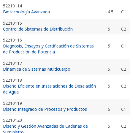
52210114
Biotecnología Avanzada
4.5
C1
52210115
Control de Sistemas de Distribución
5
C2
52210116
Diagnosis, Ensayos y Certificación de Sistemas
5
C1
de Producción de Potencia
52210117
Dinámica de Sistemas Multicuerpo
5
C2
52210118
Diseño Eficiente en Instalaciones de Desalación
5
C2
de Agua
52210119
Diseño Integrado de Procesos y Productos
6
C1
52210120
Diseño y Gestión Avanzadas de Cadenas de
5
C2
Suministro