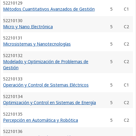
52210129
Métodos Cuantitativos Avanzados de Gestión
5
C1
52210130
Micro y Nano Electrónica
5
C2
52210131
Microsistemas y Nanotecnologías
5
C2
52210132
Modelado y Optimización de Problemas de
5
C2
Gestión
52210133
Operación y Control de Sistemas Eléctricos
5
C1
52210134
Optimización y Control en Sistemas de Energía
5
C2
52210135
Percepción en Automática y Robótica
5
C2
52210136