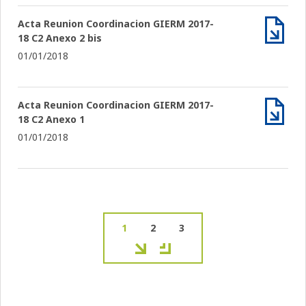
Acta Reunion Coordinacion GIERM 2017-
18 C2 Anexo 2 bis
Archiv
01/01/2018
Acta Reunion Coordinacion GIERM 2017-
18 C2 Anexo 1
Archiv
01/01/2018
Página
1
Page
2
Page
3
actual
Paginación