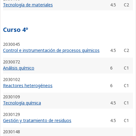
Tecnología de materiales
4.5
C2
Curso 4º
2030045
Control e instrumentación de procesos químicos
4.5
C2
2030072
Análisis químico
6
C1
2030102
Reactores heterogéneos
6
C1
2030109
Tecnología química
4.5
C1
2030129
Gestión y tratamiento de residuos
4.5
C1
2030148