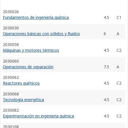
2030026
Fundamentos de ingeniería química
4.5
C1
2030030
Operaciones básicas con sólidos y fluidos
6
A
2030058
Máquinas y motores térmicos
4.5
C2
2030060
Operaciones de separación
7.5
A
2030062
Reactores químicos
4.5
C2
2030068
Tecnología energética
4.5
C2
2030082
Experimentación en ingeniería química
4.5
C2
2030108