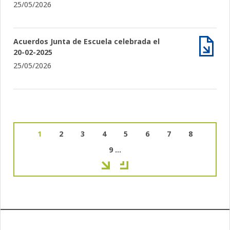
25/05/2026
Acuerdos Junta de Escuela celebrada el
20-02-2025
Archiv
25/05/2026
Página
1
Page
2
Page
3
Page
4
Page
5
Page
6
Page
7
Page
8
actual
Paginación
Page
9
…