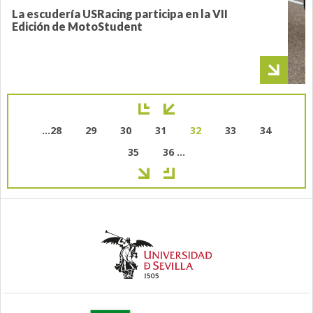
La escudería USRacing participa en la VII
Edición de MotoStudent
Paginación
Page
…
28
Page
29
Page
30
Page
31
Página
32
Page
33
Page
34
actual
Page
35
Page
36
…