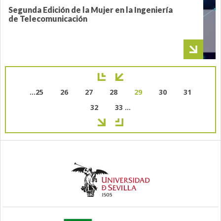
Segunda Edición de la Mujer en la Ingeniería
de Telecomunicación
Paginación
Page
…
25
Page
26
Page
27
Page
28
Página
29
Page
30
Page
31
actual
Page
32
Page
33
…