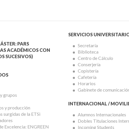
Menú
SERVICIOS UNIVERSITARI
a
Servicios
ÁSTER: PARS
Secretaría
AS ACADÉMICOS CON
Biblioteca
mica
Universitarios
S SUCESIVOS)
Centro de Cálculo
Conserjería
Copistería
DOS
Cafetería
Horarios
Gabinete de comunicació
 y grupos
INTERNACIONAL / MOVIL
os y producción
 surgidas de la ETSi
Alumnos Internacionales
adores
Dobles Titulaciones Inter
de Excelencia: ENGREEN
Incoming Students