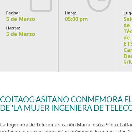
Fecha:
Hora:
Lug
5 de Marzo
05:00 pm
Sa
de 
Hasta:
Téc
5 de Marzo
de 
ETS
Ca
De
S/N
COITAOC-ASITANO CONMEMORA EL
DE 'LA MUJER INGENIERA DE TELE
La Ingeniera de Telecomunicación María Jesús Prieto-Laffar
profesional que se celebrará el próximo 5 de marzo, a las 17