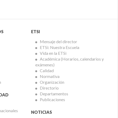
Menú
OS
ETSI
ETSi
Mensaje del director
ETSi: Nuestra Escuela
Vida en la ETSi
Académica (Horarios, calendarios y
exámenes)
Calidad
Normativa
n
Organización
Directorio
Departamentos
IDAD
Publicaciones
nacionales
NOTICIAS