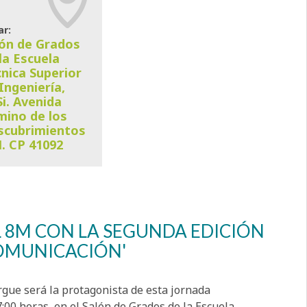
ar:
lón de Grados
la Escuela
nica Superior
Ingeniería,
i. Avenida
mino de los
scubrimientos
. CP 41092
 8M CON LA SEGUNDA EDICIÓN
COMUNICACIÓN'
gue será la protagonista de esta jornada
:00 horas, en el Salón de Grados de la Escuela