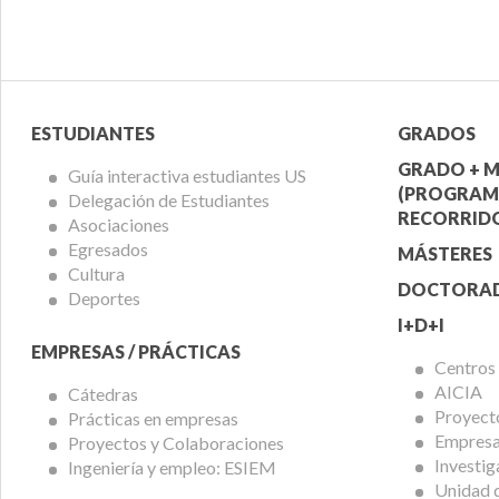
Menú
Menú
ESTUDIANTES
GRADOS
Alumnos
Ofert
GRADO + M
Guía interactiva estudiantes US
(PROGRAM
Delegación de Estudiantes
Acadé
RECORRIDO
Asociaciones
Egresados
MÁSTERES
Cultura
DOCTORA
Deportes
I+D+I
EMPRESAS / PRÁCTICAS
Centros
AICIA
Cátedras
Proyect
Prácticas en empresas
Empresas
Proyectos y Colaboraciones
Investig
Ingeniería y empleo: ESIEM
Unidad 