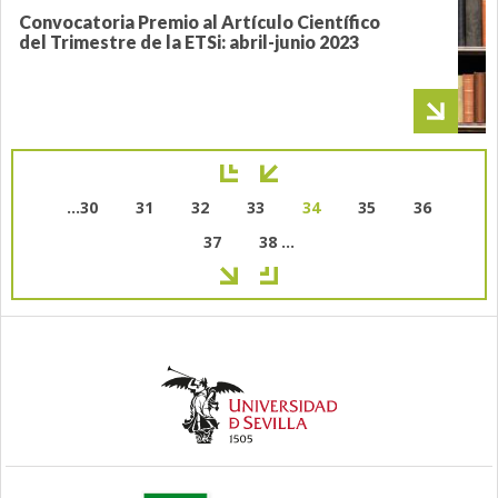
Convocatoria Premio al Artículo Científico
del Trimestre de la ETSi: abril-junio 2023
Paginación
Page
…
30
Page
31
Page
32
Page
33
Página
34
Page
35
Page
36
actual
Page
37
Page
38
…