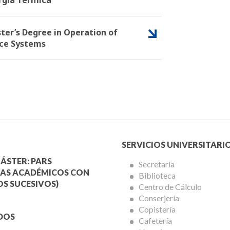
ter’s Degree in Operation of
ce Systems
Menú
SERVICIOS UNIVERSITARI
a
Servicios
ÁSTER: PARS
Secretaría
AS ACADÉMICOS CON
Biblioteca
mica
Universitarios
S SUCESIVOS)
Centro de Cálculo
Conserjería
Copistería
DOS
Cafetería