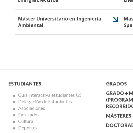
Máster Universitario en Ingeniería
Mas
Ambiental
Spa
Menú
Menú
ESTUDIANTES
GRADOS
Alumnos
Ofert
GRADO + M
Guía interactiva estudiantes US
(PROGRAM
Delegación de Estudiantes
Acadé
RECORRIDO
Asociaciones
Egresados
MÁSTERES
Cultura
DOCTORA
Deportes