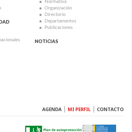
Normativa
n
Organización
Directorio
Departamentos
IDAD
Publicaciones
nacionales
NOTICIAS
Footer
AGENDA
MI PERFIL
CONTACTO
menu