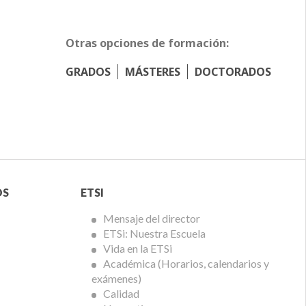
Otras opciones de formación:
GRADOS
MÁSTERES
DOCTORADOS
Menú
OS
ETSI
ETSi
Mensaje del director
ETSi: Nuestra Escuela
Vida en la ETSi
Académica (Horarios, calendarios y
exámenes)
Calidad