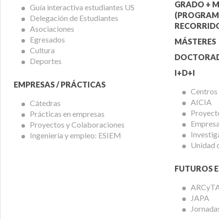
Alumnos
Ofert
GRADO + M
Guía interactiva estudiantes US
(PROGRAM
Delegación de Estudiantes
Acadé
RECORRIDO
Asociaciones
Egresados
MÁSTERES
Cultura
DOCTORA
Deportes
I+D+I
EMPRESAS / PRÁCTICAS
Centros
AICIA
Cátedras
Proyect
Prácticas en empresas
Empresas
Proyectos y Colaboraciones
Investig
Ingeniería y empleo: ESIEM
Unidad 
FUTUROS E
ARCyT
JAPA
Jornadas