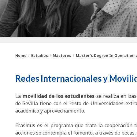
Home
Estudios
Másteres
Master’s Degree In Operation of
You
Breadcrumbs
Redes Internacionales y Movili
are
here:
La
movilidad de los estudiantes
se realiza en bas
de Sevilla tiene con el resto de Universidades extr
académico y aprovechamiento.
Erasmus es el programa que trata la cooperación t
acciones se contempla el fomento, a través de becas, 