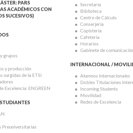
a
Servicios
ÁSTER: PARS
Secretaría
AS ACADÉMICOS CON
Biblioteca
mica
Universitarios
S SUCESIVOS)
Centro de Cálculo
Conserjería
Copistería
DOS
Cafetería
Horarios
Gabinete de comunicació
 y grupos
INTERNACIONAL / MOVIL
os y producción
 surgidas de la ETSi
Alumnos Internacionales
adores
Dobles Titulaciones Inter
de Excelencia: ENGREEN
Incoming Students
Movilidad
Redes de Excelencia
STUDIANTES
AN
 Preuniversitarias