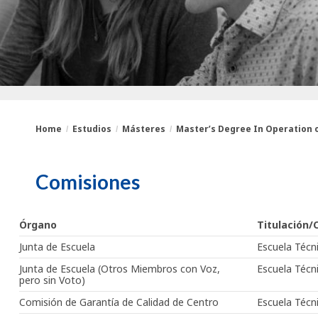
Home
Estudios
Másteres
Master’s Degree In Operation of
You
Breadcrumbs
Comisiones
are
here:
Órgano
Titulación/
Junta de Escuela
Escuela Técni
Junta de Escuela (Otros Miembros con Voz,
Escuela Técni
pero sin Voto)
Comisión de Garantía de Calidad de Centro
Escuela Técni