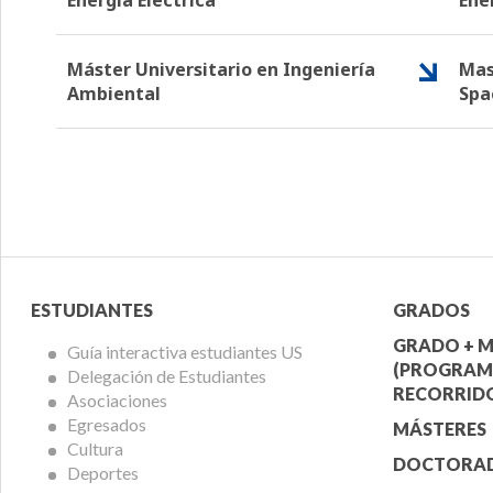
Máster Universitario en Ingeniería
Mas
Ambiental
Spa
Menú
Menú
ESTUDIANTES
GRADOS
Alumnos
Ofert
GRADO + M
Guía interactiva estudiantes US
(PROGRAM
Delegación de Estudiantes
Acadé
RECORRIDO
Asociaciones
Egresados
MÁSTERES
Cultura
DOCTORA
Deportes