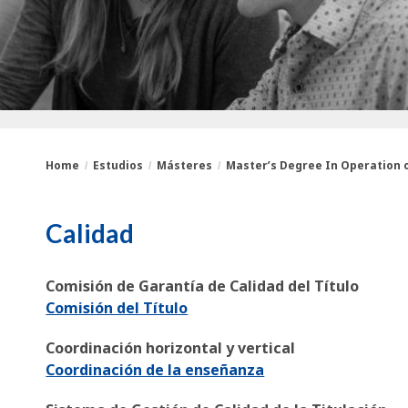
Home
Estudios
Másteres
Master’s Degree In Operation of
You
Breadcrumbs
Calidad
are
here:
Comisión de Garantía de Calidad del Título
Comisión del Título
Coordinación horizontal y vertical
Coordinación de la enseñanza