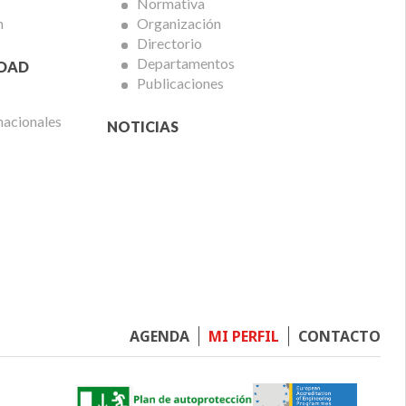
Normativa
n
Organización
Directorio
Departamentos
IDAD
Publicaciones
nacionales
NOTICIAS
Footer
AGENDA
MI PERFIL
CONTACTO
menu