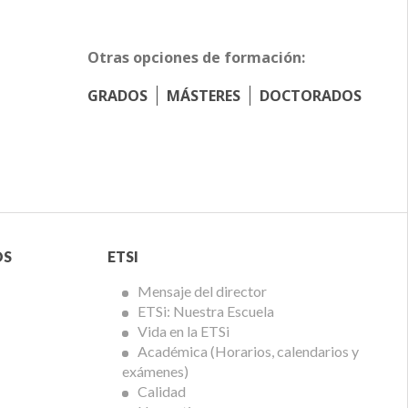
Otras opciones de formación:
GRADOS
MÁSTERES
DOCTORADOS
Menú
OS
ETSI
ETSi
Mensaje del director
ETSi: Nuestra Escuela
Vida en la ETSi
Académica (Horarios, calendarios y
exámenes)
Calidad