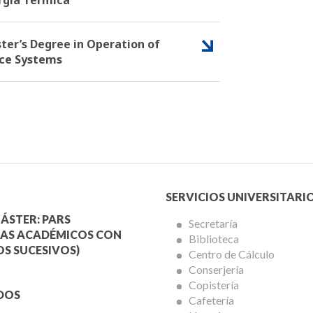
ter’s Degree in Operation of
ce Systems
Menú
SERVICIOS UNIVERSITARI
a
Servicios
ÁSTER: PARS
Secretaría
AS ACADÉMICOS CON
Biblioteca
mica
Universitarios
S SUCESIVOS)
Centro de Cálculo
Conserjería
Copistería
DOS
Cafetería