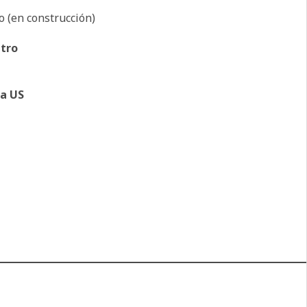
o (en construcción)
ntro
la US