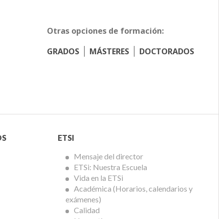
Otras opciones de formación:
GRADOS
MÁSTERES
DOCTORADOS
Menú
OS
ETSI
ETSi
Mensaje del director
ETSi: Nuestra Escuela
Vida en la ETSi
Académica (Horarios, calendarios y
exámenes)
Calidad