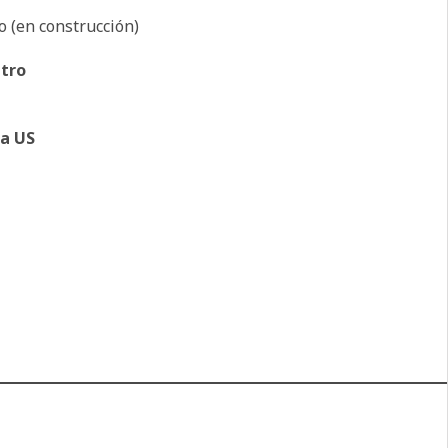
o (en construcción)
ntro
la US