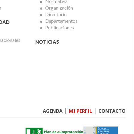
Normativa
n
Organización
Directorio
Departamentos
IDAD
Publicaciones
nacionales
NOTICIAS
Footer
AGENDA
MI PERFIL
CONTACTO
menu