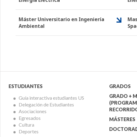
Máster Universitario en Ingeniería
Mas
Ambiental
Spa
Menú
Menú
ESTUDIANTES
GRADOS
Alumnos
Ofert
GRADO + M
Guía interactiva estudiantes US
(PROGRAM
Delegación de Estudiantes
Acadé
RECORRIDO
Asociaciones
Egresados
MÁSTERES
Cultura
DOCTORA
Deportes