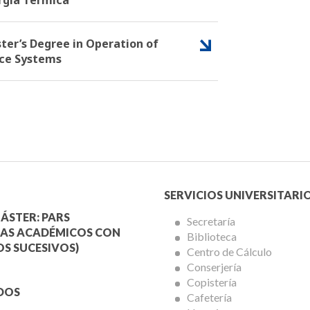
ter’s Degree in Operation of
ce Systems
Menú
SERVICIOS UNIVERSITARI
a
Servicios
ÁSTER: PARS
Secretaría
AS ACADÉMICOS CON
Biblioteca
mica
Universitarios
S SUCESIVOS)
Centro de Cálculo
Conserjería
Copistería
DOS
Cafetería