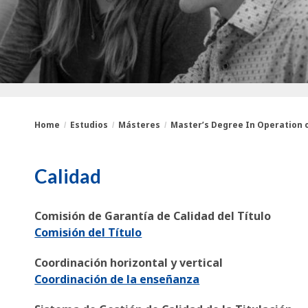
Home
Estudios
Másteres
Master’s Degree In Operation of
You
Breadcrumbs
Calidad
are
here:
Comisión de Garantía de Calidad del Título
Comisión del Título
Coordinación horizontal y vertical
Coordinación de la enseñanza