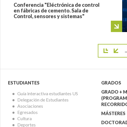
Conferencia "Eléctrónica de control
en fábricas de cemento. Sala de
Control, sensores y sistemas"
Paginac
Menú
Menú
ESTUDIANTES
GRADOS
Alumnos
Ofert
GRADO + M
Guía interactiva estudiantes US
(PROGRAM
Delegación de Estudiantes
Acadé
RECORRIDO
Asociaciones
Egresados
MÁSTERES
Cultura
DOCTORA
Deportes