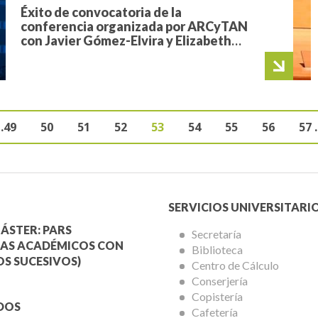
Éxito de convocatoria de la
conferencia organizada por ARCyTAN
con Javier Gómez-Elvira y Elizabeth
Córdoba, líderes de proyectos de la
NASA
Page
…
49
Page
50
Page
51
Page
52
Página
53
Page
54
Page
55
Page
56
Pa
57
Siguiente p
Últi
ión
actual
Menú
SERVICIOS UNIVERSITARI
a
Servicios
ÁSTER: PARS
Secretaría
AS ACADÉMICOS CON
Biblioteca
mica
Universitarios
S SUCESIVOS)
Centro de Cálculo
Conserjería
Copistería
DOS
Cafetería