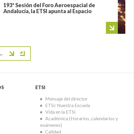
193ª Sesión del Foro Aeroespacial de
Andalucía, la ETSI apunta al Espacio
ge
…
ágina
ma página
Menú
OS
ETSI
ETSi
Mensaje del director
ETSi: Nuestra Escuela
Vida en la ETSi
Académica (Horarios, calendarios y
exámenes)
Calidad