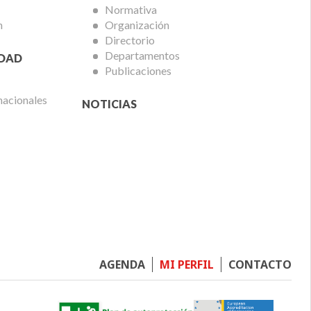
Normativa
n
Organización
Directorio
Departamentos
IDAD
Publicaciones
nacionales
NOTICIAS
Footer
AGENDA
MI PERFIL
CONTACTO
menu