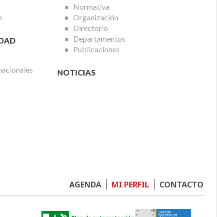
Normativa
n
Organización
Directorio
Departamentos
IDAD
Publicaciones
nacionales
NOTICIAS
Footer
AGENDA
MI PERFIL
CONTACTO
menu