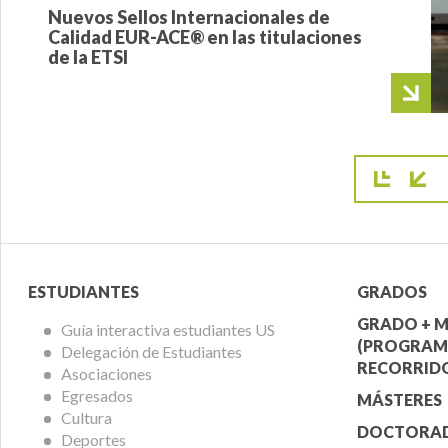
Nuevos Sellos Internacionales de
Calidad EUR-ACE® en las titulaciones
de la ETSI
Pagina
Menú
Menú
ESTUDIANTES
GRADOS
Alumnos
Ofert
GRADO + M
Guía interactiva estudiantes US
(PROGRAM
Delegación de Estudiantes
Acadé
RECORRIDO
Asociaciones
Egresados
MÁSTERES
Cultura
DOCTORA
Deportes