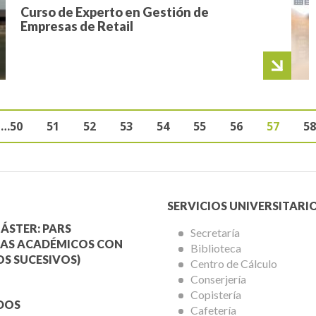
Curso de Experto en Gestión de
Empresas de Retail
Page
…
50
Page
51
Page
52
Page
53
Page
54
Page
55
Page
56
Página
57
P
58
Siguiente pá
Últim
ción
actual
Menú
SERVICIOS UNIVERSITARI
a
Servicios
ÁSTER: PARS
Secretaría
AS ACADÉMICOS CON
Biblioteca
mica
Universitarios
S SUCESIVOS)
Centro de Cálculo
Conserjería
Copistería
DOS
Cafetería