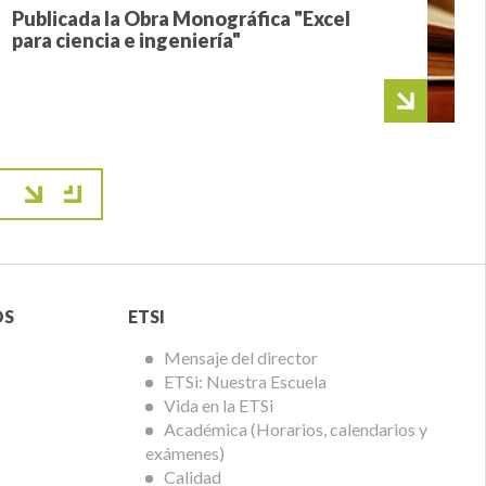
Publicada la Obra Monográfica "Excel
para ciencia e ingeniería"
age
gina
a página
Menú
OS
ETSI
ETSi
Mensaje del director
ETSi: Nuestra Escuela
Vida en la ETSi
Académica (Horarios, calendarios y
exámenes)
Calidad