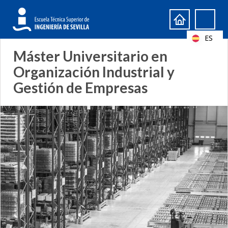
Formulario
Search
de
ES
búsqueda
Máster Universitario en
Organización Industrial y
Gestión de Empresas