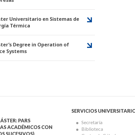
resas
ter Universitario en Sistemas de
rgía Térmica
ter’s Degree in Operation of
ce Systems
Menú
SERVICIOS UNIVERSITARI
a
Servicios
ÁSTER: PARS
Secretaría
AS ACADÉMICOS CON
Biblioteca
mica
Universitarios
S SUCESIVOS)