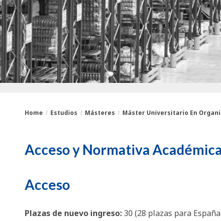
Home
Estudios
Másteres
Máster Universitario En Organi
You
Breadcrumbs
Acceso y Normativa Académic
are
here:
Acceso
Plazas de nuevo ingreso:
30 (28 plazas para España 