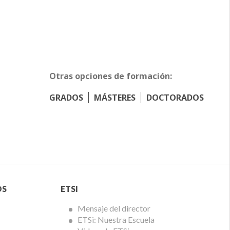
Otras opciones de formación:
GRADOS
MÁSTERES
DOCTORADOS
Menú
OS
ETSI
ETSi
Mensaje del director
ETSi: Nuestra Escuela