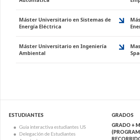
Automática
Emp
Máster Universitario en Sistemas de
Más
Energía Eléctrica
Ene
Máster Universitario en Ingeniería
Mas
Ambiental
Spa
Menú
Menú
ESTUDIANTES
GRADOS
Alumnos
Ofert
GRADO + M
Guía interactiva estudiantes US
(PROGRAM
Delegación de Estudiantes
Acadé
RECORRIDO