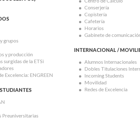
Centro de Cálculo
Conserjería
Copistería
DOS
Cafetería
Horarios
Gabinete de comunicació
 y grupos
INTERNACIONAL / MOVIL
os y producción
 surgidas de la ETSi
Alumnos Internacionales
adores
Dobles Titulaciones Inter
de Excelencia: ENGREEN
Incoming Students
Movilidad
Redes de Excelencia
STUDIANTES
AN
 Preuniversitarias