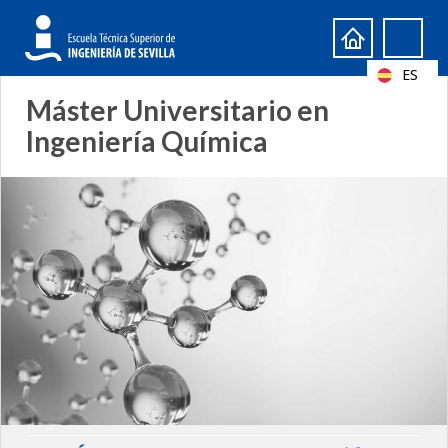
Formulario
Search
de
ES
búsqueda
Máster Universitario en
Ingeniería Química