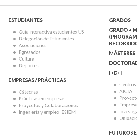
Menú
Menú
ESTUDIANTES
GRADOS
Alumnos
Ofert
GRADO + M
Guía interactiva estudiantes US
(PROGRAM
Delegación de Estudiantes
Acadé
RECORRIDO
Asociaciones
Egresados
MÁSTERES
Cultura
DOCTORA
Deportes
I+D+I
EMPRESAS / PRÁCTICAS
Centros
AICIA
Cátedras
Proyect
Prácticas en empresas
Empresas
Proyectos y Colaboraciones
Investig
Ingeniería y empleo: ESIEM
Unidad 
FUTUROS E