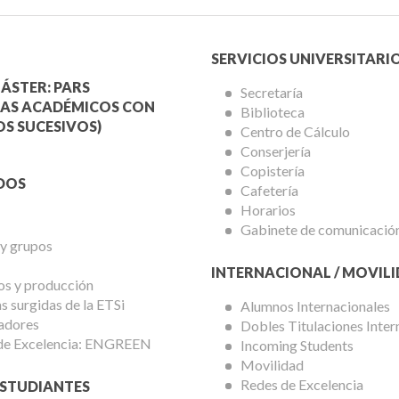
Menú
SERVICIOS UNIVERSITARI
a
Servicios
ÁSTER: PARS
Secretaría
AS ACADÉMICOS CON
Biblioteca
mica
Universitarios
S SUCESIVOS)
Centro de Cálculo
Conserjería
Copistería
DOS
Cafetería
Horarios
Gabinete de comunicació
 y grupos
INTERNACIONAL / MOVIL
os y producción
 surgidas de la ETSi
Alumnos Internacionales
adores
Dobles Titulaciones Inter
de Excelencia: ENGREEN
Incoming Students
Movilidad
Redes de Excelencia
STUDIANTES