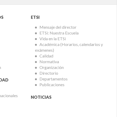
Menú
OS
ETSI
ETSi
Mensaje del director
ETSi: Nuestra Escuela
Vida en la ETSi
Académica (Horarios, calendarios y
exámenes)
Calidad
Normativa
n
Organización
Directorio
Departamentos
IDAD
Publicaciones
nacionales
NOTICIAS