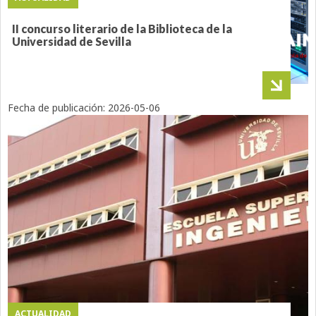
Charla sobre DataCenters y salidas
profesionales en Ingeniería
II concurso literario de la Biblioteca de la
Universidad de Sevilla
Fecha de publicación:
2026-05-05
Fecha de publicación:
2026-05-06
ACTUALIDAD