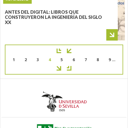
ANTES DEL DIGITAL: LIBROS QUE
CONSTRUYERON LA INGENIERÍA DEL SIGLO
XX
Paginación
Page
1
Page
2
Page
3
Página
4
Page
5
Page
6
Page
7
Page
8
Page
9
…
actual