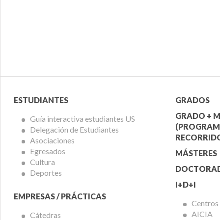
Menú
Menú
ESTUDIANTES
GRADOS
Alumnos
Ofert
GRADO + M
Guía interactiva estudiantes US
(PROGRAM
Delegación de Estudiantes
Acadé
RECORRIDO
Asociaciones
Egresados
MÁSTERES
Cultura
DOCTORA
Deportes
I+D+I
EMPRESAS / PRÁCTICAS
Centros
AICIA
Cátedras