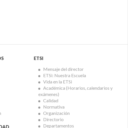
Menú
OS
ETSI
ETSi
Mensaje del director
ETSi: Nuestra Escuela
Vida en la ETSi
Académica (Horarios, calendarios y
exámenes)
Calidad
Normativa
n
Organización
Directorio
Departamentos
IDAD