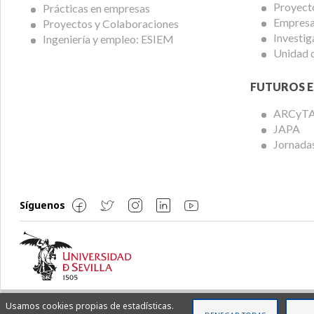
Proyect
Prácticas en empresas
Empresas
Proyectos y Colaboraciones
Investig
Ingeniería y empleo: ESIEM
Unidad 
FUTUROS E
ARCyT
JAPA
Jornadas
Síguenos
Usamos cookies propias de estadísticas.
© Copyright 2022 ETSi - Todos los derechos reservados