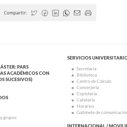
Compartir:
Menú
SERVICIOS UNIVERSITARI
a
Servicios
ÁSTER: PARS
Secretaría
AS ACADÉMICOS CON
Biblioteca
mica
Universitarios
S SUCESIVOS)
Centro de Cálculo
Conserjería
Copistería
DOS
Cafetería
Horarios
Gabinete de comunicació
 y grupos
INTERNACIONAL / MOVIL