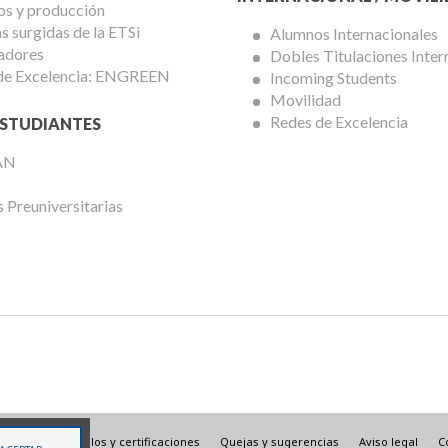
os y producción
 surgidas de la ETSi
Alumnos Internacionales
adores
Dobles Titulaciones Inter
de Excelencia: ENGREEN
Incoming Students
Movilidad
Redes de Excelencia
STUDIANTES
AN
 Preuniversitarias
Menú
Sellos y certificaciones
Quejas y sugerencias
Aviso legal
C