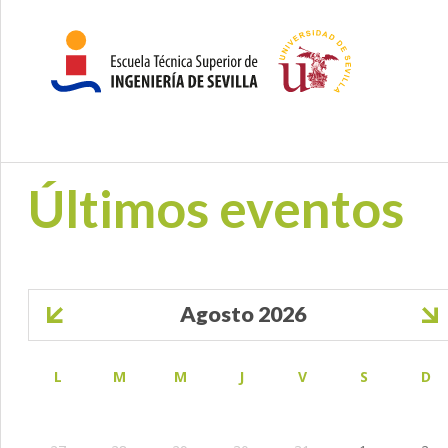
Últimos eventos
Paginación
Agosto 2026
L
M
M
J
V
S
D