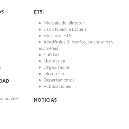
Menú
OS
ETSI
ETSi
Mensaje del director
ETSi: Nuestra Escuela
Vida en la ETSi
Académica (Horarios, calendarios y
exámenes)
Calidad
Normativa
n
Organización
Directorio
Departamentos
IDAD
Publicaciones
nacionales
NOTICIAS