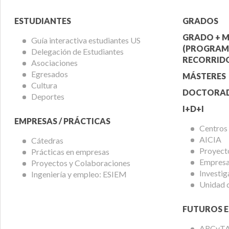
Menú
Menú
ESTUDIANTES
GRADOS
Alumnos
Ofert
GRADO + M
Guía interactiva estudiantes US
(PROGRAM
Delegación de Estudiantes
Acadé
RECORRIDO
Asociaciones
Egresados
MÁSTERES
Cultura
DOCTORA
Deportes
I+D+I
EMPRESAS / PRÁCTICAS
Centros
AICIA
Cátedras
Proyect
Prácticas en empresas
Empresas
Proyectos y Colaboraciones
Investig
Ingeniería y empleo: ESIEM
Unidad 
FUTUROS E
ARCyT