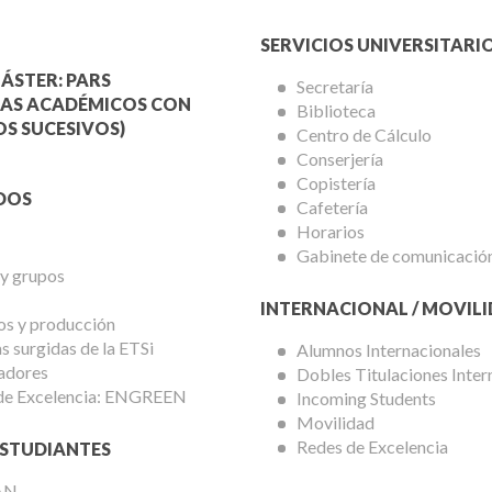
Menú
SERVICIOS UNIVERSITARI
a
Servicios
ÁSTER: PARS
Secretaría
AS ACADÉMICOS CON
Biblioteca
mica
Universitarios
S SUCESIVOS)
Centro de Cálculo
Conserjería
Copistería
DOS
Cafetería
Horarios
Gabinete de comunicació
 y grupos
INTERNACIONAL / MOVIL
os y producción
 surgidas de la ETSi
Alumnos Internacionales
adores
Dobles Titulaciones Inter
de Excelencia: ENGREEN
Incoming Students
Movilidad
Redes de Excelencia
STUDIANTES
AN