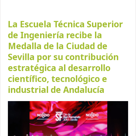
La Escuela Técnica Superior
de Ingeniería recibe la
Medalla de la Ciudad de
Sevilla por su contribución
estratégica al desarrollo
científico, tecnológico e
industrial de Andalucía