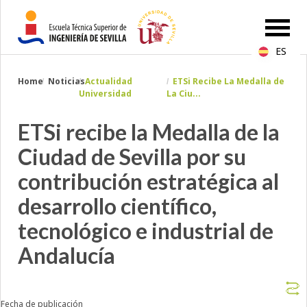
ES
Breadcrumbs
Home
Noticias
Actualidad
ETSi Recibe La Medalla de
You
Universidad
La Ciu...
are
here:
ETSi recibe la Medalla de la
Ciudad de Sevilla por su
contribución estratégica al
desarrollo científico,
tecnológico e industrial de
Andalucía
Fecha de publicación