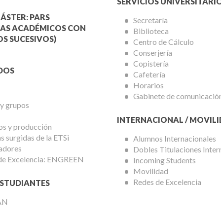
Menú
SERVICIOS UNIVERSITARI
a
Servicios
ÁSTER: PARS
Secretaría
AS ACADÉMICOS CON
Biblioteca
mica
Universitarios
S SUCESIVOS)
Centro de Cálculo
Conserjería
Copistería
DOS
Cafetería
Horarios
Gabinete de comunicació
 y grupos
INTERNACIONAL / MOVIL
os y producción
 surgidas de la ETSi
Alumnos Internacionales
adores
Dobles Titulaciones Inter
de Excelencia: ENGREEN
Incoming Students
Movilidad
Redes de Excelencia
STUDIANTES
AN