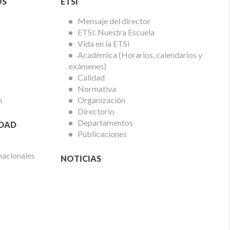
Menú
OS
ETSI
ETSi
Mensaje del director
ETSi: Nuestra Escuela
Vida en la ETSi
Académica (Horarios, calendarios y
exámenes)
Calidad
Normativa
n
Organización
Directorio
Departamentos
IDAD
Publicaciones
nacionales
NOTICIAS