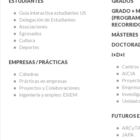
Menú
Menú
ESTUDIANTES
GRADOS
Alumnos
Ofert
GRADO + M
Guía interactiva estudiantes US
(PROGRAM
Delegación de Estudiantes
Acadé
RECORRIDO
Asociaciones
Egresados
MÁSTERES
Cultura
DOCTORA
Deportes
I+D+I
EMPRESAS / PRÁCTICAS
Centros
AICIA
Cátedras
Proyect
Prácticas en empresas
Empresas
Proyectos y Colaboraciones
Investig
Ingeniería y empleo: ESIEM
Unidad 
FUTUROS E
ARCyT
JAPA