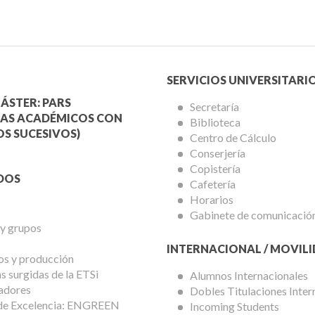
Menú
SERVICIOS UNIVERSITARI
a
Servicios
ÁSTER: PARS
Secretaría
AS ACADÉMICOS CON
Biblioteca
mica
Universitarios
S SUCESIVOS)
Centro de Cálculo
Conserjería
Copistería
DOS
Cafetería
Horarios
Gabinete de comunicació
 y grupos
INTERNACIONAL / MOVIL
os y producción
 surgidas de la ETSi
Alumnos Internacionales
adores
Dobles Titulaciones Inter
de Excelencia: ENGREEN
Incoming Students