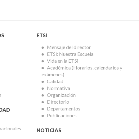
Menú
OS
ETSI
ETSi
Mensaje del director
ETSi: Nuestra Escuela
Vida en la ETSi
Académica (Horarios, calendarios y
exámenes)
Calidad
Normativa
n
Organización
Directorio
Departamentos
IDAD
Publicaciones
nacionales
NOTICIAS