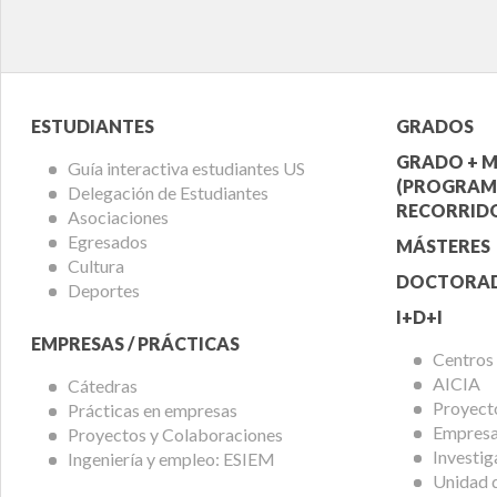
Menú
Menú
ESTUDIANTES
GRADOS
Alumnos
Ofert
GRADO + M
Guía interactiva estudiantes US
(PROGRAM
Delegación de Estudiantes
Acadé
RECORRIDO
Asociaciones
Egresados
MÁSTERES
Cultura
DOCTORA
Deportes
I+D+I
EMPRESAS / PRÁCTICAS
Centros
AICIA
Cátedras
Proyect
Prácticas en empresas
Empresas
Proyectos y Colaboraciones
Investig
Ingeniería y empleo: ESIEM
Unidad 