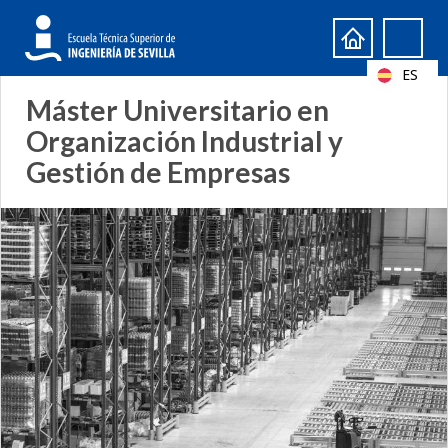
Formulario
Search
de
ES
búsqueda
Máster Universitario en
Organización Industrial y
Gestión de Empresas