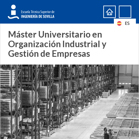
Formulario
Search
de
ES
búsqueda
Máster Universitario en
Organización Industrial y
Gestión de Empresas