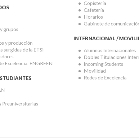
Copistería
DOS
Cafetería
Horarios
Gabinete de comunicació
 y grupos
INTERNACIONAL / MOVIL
os y producción
 surgidas de la ETSi
Alumnos Internacionales
adores
Dobles Titulaciones Inter
de Excelencia: ENGREEN
Incoming Students
Movilidad
Redes de Excelencia
STUDIANTES
AN
 Preuniversitarias