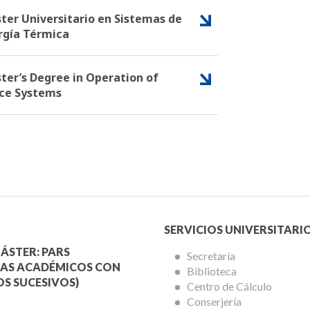
ter Universitario en Sistemas de
rgía Térmica
ter’s Degree in Operation of
ce Systems
Menú
SERVICIOS UNIVERSITARI
a
Servicios
ÁSTER: PARS
Secretaría
AS ACADÉMICOS CON
Biblioteca
mica
Universitarios
S SUCESIVOS)
Centro de Cálculo
Conserjería