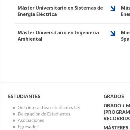
Máster Universitario en Sistemas de
Más
Energía Eléctrica
Ene
Máster Universitario en Ingeniería
Mas
Ambiental
Spa
Menú
Menú
ESTUDIANTES
GRADOS
Alumnos
Ofert
GRADO + M
Guía interactiva estudiantes US
(PROGRAM
Delegación de Estudiantes
Acadé
RECORRIDO
Asociaciones
Egresados
MÁSTERES