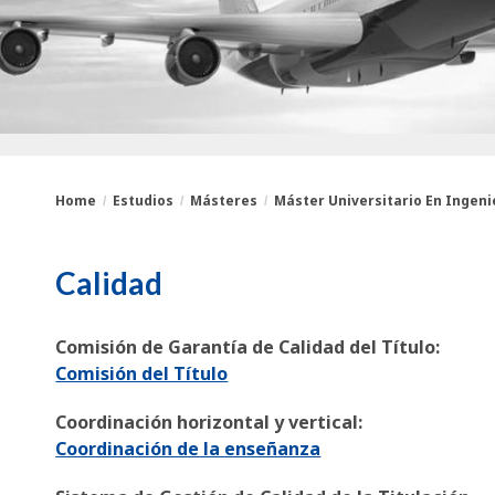
Home
Estudios
Másteres
Máster Universitario En Ingenie
You
Breadcrumbs
Calidad
are
here:
Comisión de Garantía de Calidad del Título:
Comisión del Título
Coordinación horizontal y vertical:
Coordinación de la enseñanza